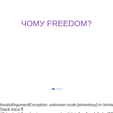
ЧОМУ FREEDOM?
InvalidArgumentException:·unknown·route·[wherebuy]·in·/srv/
Stack·trace:¶